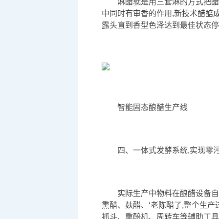
淋醋就是用三套淋的方式把醋
中同时有审香的作用,新技术醋醅
露头直到香型色泽达到最佳状态停
智能固态酿醋生产线
四、一体式发酵系统,实现零
实际生产中物料在酿醋设备自
熏醋、麸醋、‘老陈醋了,整个生
抓斗、熏醅机、周转车等辅助工具