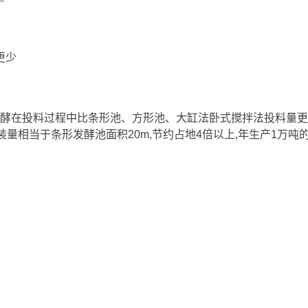
更少
酵在投料过程中比条形池、方形池、大缸法卧式搅拌法投料量更
装量相当于条形发酵池面积20m,节约占地4倍以上,年生产1万吨的