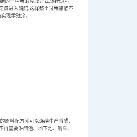
结的一种新的浸取方式,淋醋过程
定量进入醋醅,这样整个过程醋醅不
染实现零残余。
同的原料配方就可以连续生产香醋、
,不再需要淋醋池、地下池、航车、