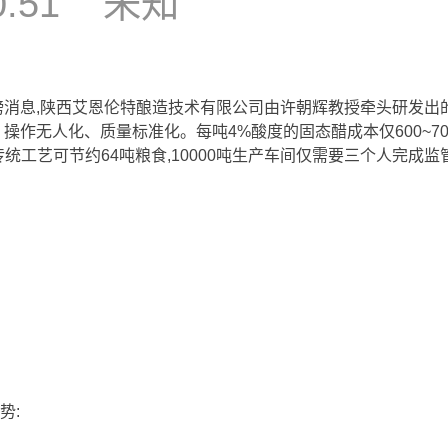
0:51
未知
磅消息,陕西艾恩伦特酿造技术有限公司由许朝辉教授牵头研发出
操作无人化、质量标准化。每吨4%酸度的固态醋成本仅600~700
醋比传统工艺可节约64吨粮食,10000吨生产车间仅需要三个人完成监
势: