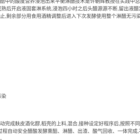
醅中的酸度营养浸泡出来平衡淋醋技术是许朝辉教授在实践中总
成熟后开启液固套淋系统,浸泡四小时之后头醋源源不断,留出液醋
止,剩余部分用食用酒精调整后进入下次发酵使用整个淋醋无污
污染
动完成麸皮酒化醪,稻壳的上料,混合,接种设定好程序后,按照不
产过程自动安全醋酸发酵熏醅、淋醋、出渣、酸气回收、一体完成
。