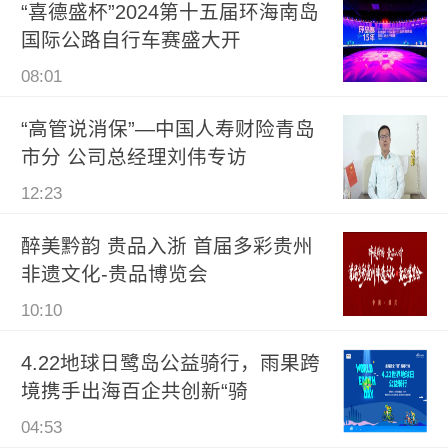
“喜德盛杯”2024第十五届环海南岛
国际公路自行车赛盛大开
08:01
“高管说消保”—中国人寿财险青岛
市分 公司总经理刘伟专访
12:23
醉美黔韵 贵品入浙 首届多彩贵州
非遗文化-贵品博览会
10:10
4.22地球日鹭岛公益骑行，雨果跨
境携手出海百企共创新“骑
04:53