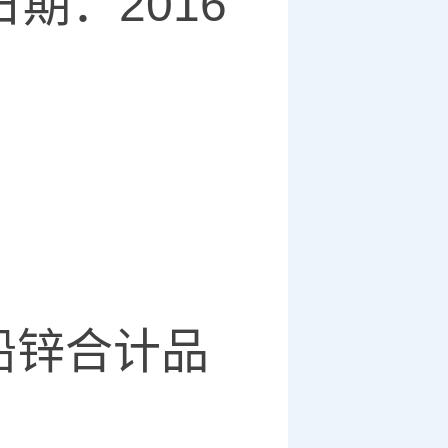
期：2016
铅锌合计品