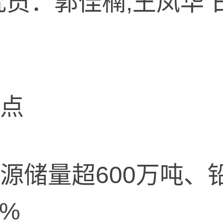
员：郭佳楠,王凤华 日
点
储量超600万吨、
9%