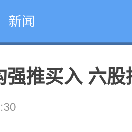
新闻
构强推买入 六股
:30