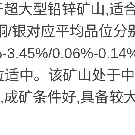
于超大型铅锌矿山,适
铜/银对应平均品位分别为
-3.45%/0.06%-0.14%/
t,品位适中。该矿山处
,成矿条件好,具备较