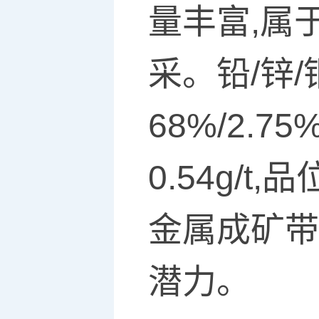
量丰富,属
采。铅/锌/
68%/2.75%
0.54g/
金属成矿带
潜力。