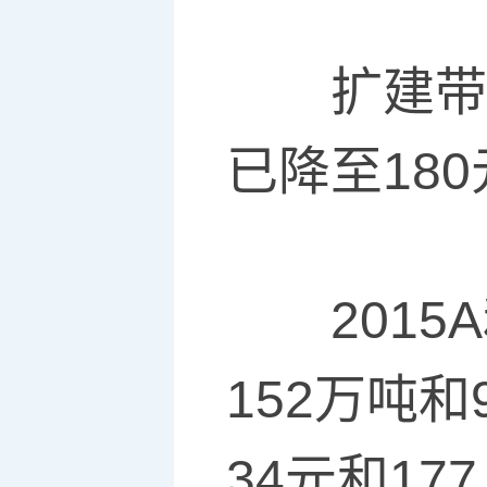
扩建带动
已降至18
2015A
152万吨和
34元和1