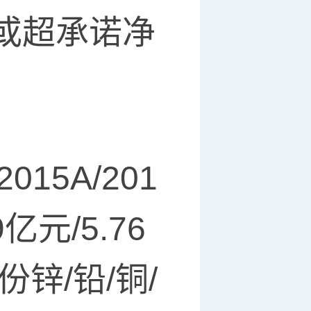
或超承诺净
5A/201
亿元/5.76
份锌/铅/铜/