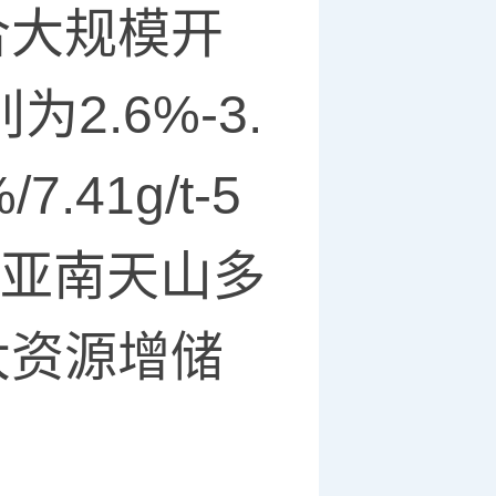
合大规模开
2.6%-3.
7.41g/t-5
于中亚南天山多
大资源增储