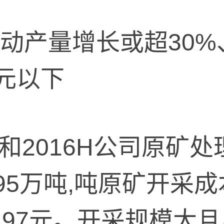
产量增长或超30%
0元以下
和2016H公司原矿
95万吨,吨原矿开采成本
77.97元。开采规模大